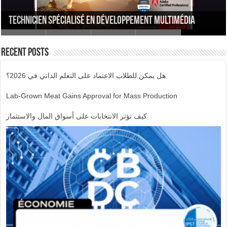
Audiovisuel مهن الصحافة و التسويق الالكتروني و
Informatique et Réseaux – Cybersécurité – Cloud
Computing
Technicien Spécialisé en Développement Multimédia
السينيمائي
IPST Bachelor of computer science (BCS) via IPST-VAE
Technicien Spécialisé en Développement Multimédia
Recent Posts
هل يمكن للطلاب الاعتماد على التعلم الذاتي في 2026؟
Lab-Grown Meat Gains Approval for Mass Production
كيف تؤثر الانتخابات على أسواق المال والاستثمار