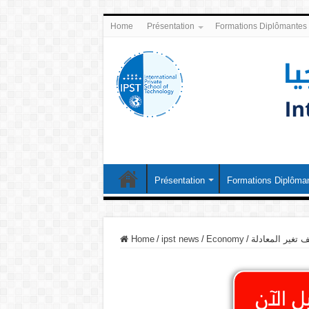
Home
Présentation
Formations Diplômantes
Présentation
Formations Diplôma
 تغير المعادلة
/
Economy
/
ipst news
/
Home