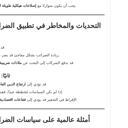
لتحسين أداء الاقتصاد على المدى البعيد.
يجب أن يكون متوازنًا مع
إصلاحات هيكلية طويلة ا
3. التحديات والمخاطر في تطبيق الضرا
.
قد 
زيادة الضرائب بشكل مفاجئ قد يضر بالطبقة الوسطى ويؤثر على القدرة الشرائية.
في دول أخرى، مما يقلل من إيرادات الدولة.
قد تدفع الشركات إلى البحث عن
ملاذات ضريبية
ثانيً
إذا لم يتم تمويل الحوافز بطريقة مستدامة.
قد تؤدي إلى
ارتفاع الدين العا
بدلًا من دعم النمو.
إذا لم تكن السياسات مُخططة جيدًا، فق
في قطاعات مثل العقارات والأسواق المالية.
الإفراط في التحفيز قد يؤدي إلى
فقاعات اقتصادية
4. أمثلة عالمية على سياسات الضر