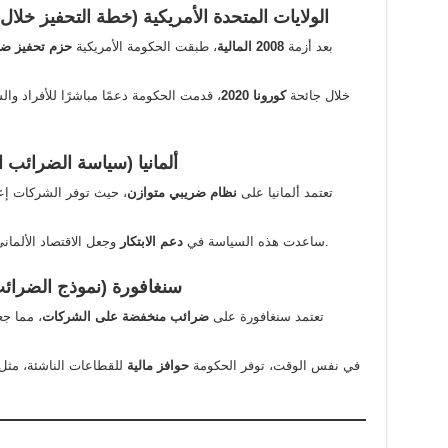
1. الولايات المتحدة الأمريكية (خطة التحفيز خلال أزمة 2008 وأزمة كور
بعد أزمة
2008 المالية
، طبقت الحكومة الأمريكية
حزم تحفيز ض
.
خلال جائحة
كورونا 2020
، قدمت الحكومة دعمًا مباشرًا للأفراد و
2. ألمانيا (سياسة الضرائب
تعتمد ألمانيا على
نظام ضريبي متوازن
، حيث توفر الشركات إع
وجعل الاقتصاد الألماني أكثر استقرارًا حتى خلال الأزمات الاقتصادية.
ساعدت هذه السياسة في
دعم الابتكار
3. سنغافورة (نموذج الضرا
تعتمد سنغافورة على
ضرائب منخفضة على الشركات
، مما جع
في نفس الوقت، توفر الحكومة
حوافز مالية
للقطاعات الناشئة، مثل ا