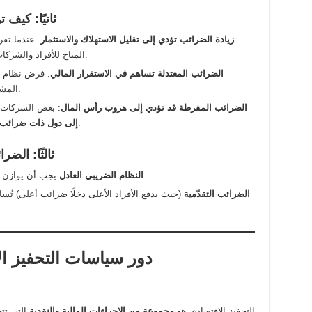
ثانيًا: كيف
زيادة الضرائب تؤدي إلى تقليل الاستهلاك والاستثمار
: عندما تف
.
المتاح للأفراد والشرك
الضرائب المعتدلة تساهم في الاستقرار المالي
: فرض نظام ض
.
المشا
الضرائب المفرطة قد تؤدي إلى هروب رأس المال
: بعض الشركات 
، مما يؤثر على بيئة الأعمال المحلية.
إلى دول ذات ضرائب
ثالثًا: الض
وتحفيز النمو الاقتصادي.
النظام الضريبي العادل
يجب أن يوازن 
الضرائب التقدّمية
(حيث يدفع الأفراد الأعلى دخلًا ضرائب أعلى) تُ
2. دور سياسات التحفيز 
التحفيز الاقتصادي هو
مجموعة من الإجراءات المالية والنقدية
التي تت