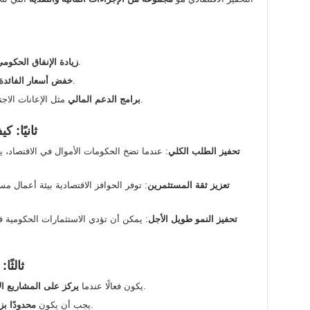
على مشاريع البنية التحتية والخدمات العامة.
زيادة الإنفاق الحكوم
لتحفيز الإقراض وزيادة السيولة في الأسواق.
خفض أسعار الفائدة
مثل الإعانات الاجتماعية والمساعدات النقدية للأسر والشركات.
برامج الدعم المالي
ثانيًا: 
تحفيز الطلب الكلي
: عندما تضخ الحكومات الأموال في الاقتصاد، 
تعزيز ثقة المستثمرين
: توفر الحوافز الاقتصادية بيئة أعمال 
تحفيز النمو طويل الأجل
: يمكن أن تؤدي الاستثمارات الحكومية في 
ثالثًا
بدلاً من تقديم دعم مالي غير مستدام.
يكون فعالًا عندما
يركز على المشاريع الإ
لتجنب التضخم وزيادة العجز المالي.
يجب أن يكون
محدودًا ب