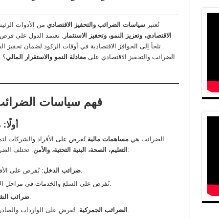
تُعتبر
سياسات الضرائب والتحفيز الاقتصادي
من الأدوات الرئي
الاقتصادي، وتعزيز النمو، وتحفيز الاستثمار
. تعتمد الدول على فرض ا
تلجأ إلى الحوافز الاقتصادية في أوقات الركود لضمان تحفيز ا
الضرائب والتحفيز الاقتصادي على
معادلة النمو والاستقرار المالي
؟ 
1. فهم سياسات الضرائب
أولًا
الضرائب هي
مساهمات مالية
تُفرض على الأفراد والشركات لتم
. تختلف الضرائب من دولة لأخرى ولكنها تشمل الأنواع التالية:
التعليم، الصحة، البنية التحتية، والأمن
: تُفرض على الأفراد والشركات حسب الأرباح والدخل السنوي.
ضرائب الدخل
: تُفرض على السلع والخدمات في مراحل الإنتاج والتوزيع.
: تُفرض على الأرباح التجارية والصناعية.
ضرائب الش
: تُفرض على الواردات والصادرات لتنظيم التجارة وحماية الصناعات المحلية.
الضرائب الجمركية