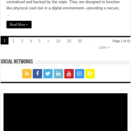
centralized and backed by the state. They are designed to function
like physical cash but in a digital environment—providing a secure,
…
Read More »
1
2
3
4
5
»
10
20
30
...
Page 1 of 31
Last »
social networks