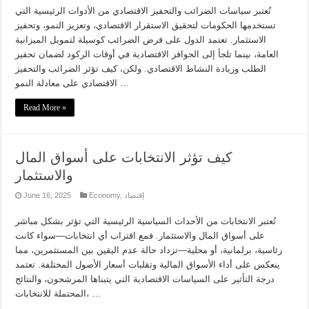
تُعتبر سياسات الضرائب والتحفيز الاقتصادي من الأدوات الرئيسية التي
تستخدمها الحكومات لتحقيق الاستقرار الاقتصادي، وتعزيز النمو، وتحفيز
الاستثمار. تعتمد الدول على فرض الضرائب كوسيلة لتمويل الميزانية
العامة، بينما تلجأ إلى الحوافز الاقتصادية في أوقات الركود لضمان تحفيز
الطلب وزيادة النشاط الاقتصادي. ولكن، كيف تؤثر الضرائب والتحفيز
الاقتصادي على معادلة النمو …
Read More »
كيف تؤثر الانتخابات على أسواق المال
والاستثمار
June 16, 2025
Economy
,
إقتصاد
تُعتبر الانتخابات من الأحداث السياسية الرئيسية التي تؤثر بشكل مباشر
على أسواق المال والاستثمار. فمع اقتراب أي انتخابات—سواء كانت
رئاسية، برلمانية، أو محلية—تزداد حالة عدم اليقين بين المستثمرين، مما
ينعكس على أداء الأسواق المالية وتقلبات أسعار الأصول المختلفة. تعتمد
درجة التأثير على السياسات الاقتصادية التي يتبناها المرشحون، والنتائج
المحتملة للانتخابات، …