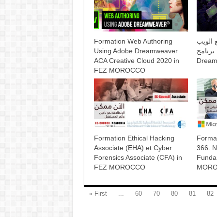
Formation Web Authoring
 الويب
Using Adobe Dreamweaver
طة برنامج
ACA Creative Cloud 2020 in
Dream
FEZ MOROCCO
Formation Ethical Hacking
Forma
Associate (EHA) et Cyber
366: N
Forensics Associate (CFA) in
Funda
FEZ MOROCCO
MOR
« First
...
60
70
80
81
82