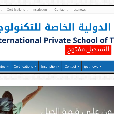
Certifications
Inscription
Contact
ipst news
ntes
Certifications
Inscription
Contact
ipst news