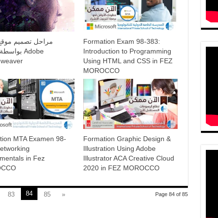
مراحل تصميم موقع
Formation Exam 98-383:
بواس Adobe
Introduction to Programming
weaver
Using HTML and CSS in FEZ
MOROCCO
tion MTA Examen 98-
Formation Graphic Design &
etworking
Illustration Using Adobe
mentals in Fez
Illustrator ACA Creative Cloud
OCCO
2020 in FEZ MOROCCO
84
83
85
»
Page 84 of 85