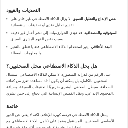
التحديات والقيود
نقص الإبداع والتحليل العميق
: لا يزال الذكاء الاصطناعي غير قادر على
تقديم تحليل نقدي أو تحقيقات استقصائية.
الموثوقية والمصداقية
: قد تؤدي الخوارزميات إلى نشر أخبار غير دقيقة
بسبب نقص الفهم البشري للسياق.
البعد الأخلاقي
: يثير استخدام الذكاء الاصطناعي قضايا تتعلق بالتحيز
والمعلومات المضللة.
هل يحل الذكاء الاصطناعي محل الصحفيين؟
على الرغم من قدراته المتطورة، لا يمكن للذكاء الاصطناعي استبدال
الصحفيين بالكامل، بل يمكنه أن يكون أداة مساعدة تعزز من كفاءة
الصحافة. سيظل الصحفي البشري ضروريًا للتحقيقات العميقة، وصياغة
المحتوى الإبداعي، ونقل القصص الإنسانية التي تحتاج إلى حس بشري.
خاتمة
يمثل الذكاء الاصطناعي فرصة كبيرة للإعلام، لكنه لا يغني عن الدور
الأساسي للصحفيين. المستقبل يعتمد على تكامل الذكاء الاصطناعي مع
المهارات البشرية لإنتاج محتوى أكثر دقة واحترافية.