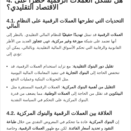
4. هل تشكل العملات الرقمية خطرًا على
الاقتصاد التقليدي؟
4.1. التحديات التي تطرحها العملات الرقمية على النظام
المالي
العملات الرقمية
قد تمثل
تهديدًا حقيقيًا
للنظام المالي التقليدي. بالنظر إلى
أنها تعتمد على شبكة
موزعة وغير مركزية
، فهي
تتجاوز
العديد من الأطر
القانونية والرقابية التي تحكم الأسواق المالية التقليدية. وبالتالي، يمكن أن
تؤدي إلى:
تقليل دور البنوك التقليدية
: مع تزايد استخدام العملات الرقمية، قد
تنخفض الحاجة إلى
البنوك التجارية
في تنفيذ المعاملات المالية اليومية
مثل التحويلات البنكية وعمليات الدفع.
التقليل من أهمية البنوك المركزية
: العملات الرقمية المستقرة مثل
البيتكوين
قد تقلل من الحاجة إلى
العملات الوطنية
، مما يضعف من قدرة
البنوك المركزية على التحكم في السياسة النقدية.
4.2. العلاقة بين العملات الرقمية والبنوك المركزية
إن
البنوك المركزية
عادة ما تتحكم في المعروض النقدي من خلال
طباعة
النقود
و
تحديد أسعار الفائدة
. لكن مع ظهور
العملات الرقمية
، وخاصة