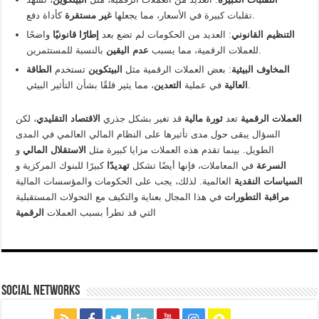
كأداة دفع.
تقلبات كبيرة في الأسعار، مما يجعلها
غير مستقرة
التنظيم القانوني
: العديد من الحكومات لم تضع بعد
إطارًا قانونيًا
واضحًا
بالنسبة للمستثمرين.
للعملات الرقمية، مما يسبب
عدم اليقين
المخاوف البيئية
: بعض العملات الرقمية مثل
البيتكوين
تستخدم
الطاقة
، مما يثير قلقًا بشأن التأثير البيئي.
العالية
في عملية
التعدين
العملات الرقمية
تعد
ثورة مالية
قد تغير بشكل جذري
الاقتصاد التقليدي
، لكن
السؤال يبقى حول مدى تأثيرها على النظام المالي العالمي في المدى
الطويل. بينما تقدم هذه العملات مزايا كبيرة مثل
الاستقلال المالي
و
السرعة
في المعاملات، فإنها أيضًا تشكل
تهديدًا
كبيرًا للبنوك المركزية و
السياسات النقدية
العالمية. لذلك، يجب على الحكومات والمؤسسات المالية
مراقبة التطورات
في هذا المجال بعناية والتكيف مع التحولات المستقبلية
التي قد تطرأ بسبب العملات
الرقمية
social networks