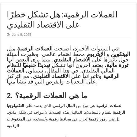
العملات الرقمية: هل تشكل خطرًا
على الاقتصاد التقليدي
June 9, 2025
في السنوات الأخيرة، أصبحت
العملات الرقمية
مثل
البيتكوين
و
الإيثريوم
محط اهتمام عالمي، وظهرت أسئلة
حول تأثيرها على
الاقتصاد التقليدي
. بينما يرى البعض أنها
ثورة مالية
، يعتقد آخرون أنها تشكل
تهديدًا حقيقيًا
للنظام
المالي التقليدي. في هذا المقال، سنتناول
العملات
الرقمية
وتأثيراتها على
الاقتصاد التقليدي
، مع التركيز
على التحديات والفرص التي قد تنشأ منها.
2. ما هي العملات الرقمية؟
العملات الرقمية
هي نوع من
المال الرقمي
الذي يعتمد على
التكنولوجيا
الرقمية
للقيام بالمعاملات المالية. هذه العملات لا تتواجد في شكل مادي،
بل هي
رموز رقمية
تُخزن في
محافظ رقمية
وتُستخدم في
المدفوعات
.
الرقمية