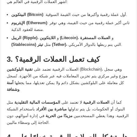
أشهر العملات الرقمية في العالم هي:
: أول عملة رقمية وأكبرها من حيث القيمة السوقية.
البيتكوين (Bitcoin)
: ثاني أكبر عملة رقمية من حيث القيمة، وهي توفر
الإيثريوم (Ethereum)
منصة للعقود الذكية.
، و
العملات المستقرة
اللايتكوين (Litecoin)
، و
الريبل (Ripple)
، التي يتم ربطها بالدولار الأمريكي.
تيثر (Tether)
مثل
(Stablecoins)
3. كيف تعمل العملات الرقمية؟
(Blockchain)، وهي سجل
العملات الرقمية تعتمد على
تقنية البلوكشين
موزع وغير مركزي يتم تخزين المعاملات فيه عبر شبكة من الأجهزة. تُسجل
كل معاملة على البلوكشين بشكل دائم ولا يمكن تعديلها، مما يجعلها
آمنة
.
وشفافة
كما أن
العملات الرقمية
لا تعتمد على
المؤسسات المالية التقليدية
مثل
البنوك أو الحكومات، بل يتم تداولها
مباشرة بين الأفراد
باستخدام الشبكة
الرقمية. وهذا يعطي المستخدمين
مزيدًا من الحرية
في إدارة أموالهم، دون
الحاجة إلى وسطاء ماليين.