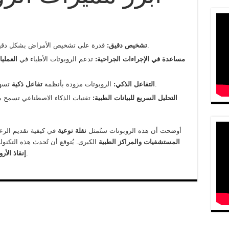
قدرة على تشخيص الأمراض بشكل دقيق بناءً على البيانات الطبية والصور الشعاعية.
تشخيص دقيق:
مساعدة في الإجراءات الجراحية:
تدعم الروبوتات الأطباء في
العملي
تسهم في تحسين التواصل بين المرضى والأطباء.
التفاعل الذكي:
الروبوتات مزودة بأنظمة
تفاعل ذكية
التحليل السريع للبيانات الطبية:
تقنيات الذكاء الاصطناعي تسمح ب
أوضحت أن هذه الروبوتات ستُمثل
نقلة نوعية
في كيفية تقديم الرع
المستشفيات والمراكز الطبية
الكبرى. يُتوقع أن تُحدث هذه التكنول
وعلاج فعال.
إنقاذ الأرو