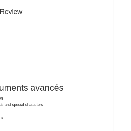
 Review
cuments avancés
ng
rds and special characters
s
ns