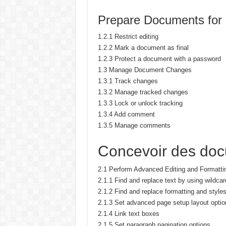
Prepare Documents for
1.2.1 Restrict editing
1.2.2 Mark a document as final
1.2.3 Protect a document with a password
1.3 Manage Document Changes
1.3.1 Track changes
1.3.2 Manage tracked changes
1.3.3 Lock or unlock tracking
1.3.4 Add comment
1.3.5 Manage comments
Concevoir des do
2.1 Perform Advanced Editing and Formatti
2.1.1 Find and replace text by using wildca
2.1.2 Find and replace formatting and style
2.1.3 Set advanced page setup layout optio
2.1.4 Link text boxes
2.1.5 Set paragraph pagination options