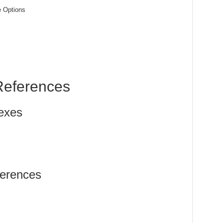
e Options
References
exes
erences