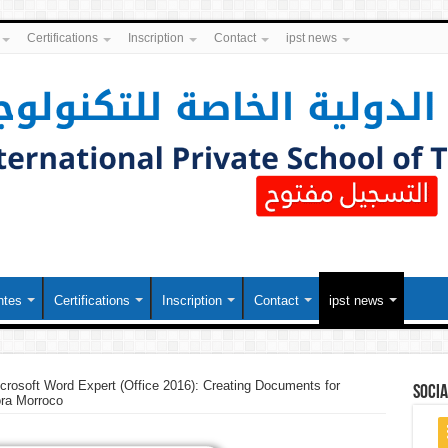
Certifications
Inscription
Contact
ipst news
ntes
Certifications
Inscription
Contact
ipst news
crosoft Word Expert (Office 2016): Creating Documents for
soci
ra Morroco