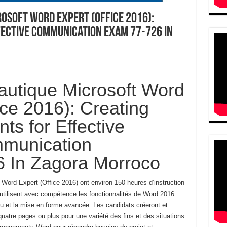
osoft Word Expert (Office 2016):
ective Communication Exam 77-726 In
autique Microsoft Word
ice 2016): Creating
s for Effective
munication
 In Zagora Morroco
 Word Expert (Office 2016) ont environ 150
heures d’instruction
 utilisent avec compétence les
fonctionnalités de Word 2016
u et la mise en forme avancée.
Les candidats créeront et
uatre pages ou plus pour une variété
des fins et des situations