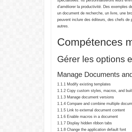
spécialisées.
Ils personnaliseront leurs en
d’améliorer la productivité.
Des exemples de
un document de recherche, un livre, une br
peuvent inclure des éditeurs, des chefs de p
autres.
Compétences m
Gérer les options 
Manage Documents and
1.1.1 Modify existing templates
1.1.2 Copy custom styles, macros, and buil
1.1.3 Manage document versions
1.1.4 Compare and combine multiple docu
1.1.5 Link to external document content
1.1.6 Enable macros in a document
1.1.7 Display hidden ribbon tabs
1.1.8 Change the application default font