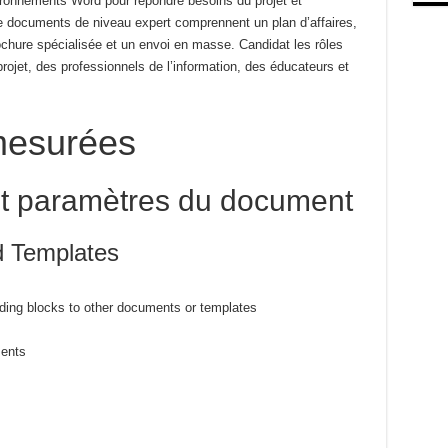
vironnements Word pour répondre
besoins du projet et
 documents de niveau expert comprennent un
plan d’affaires,
ochure spécialisée et un envoi en masse.
Candidat
les rôles
rojet, des professionnels de l’information, des éducateurs et
esurées
et paramètres du document
 Templates
ding blocks to other documents or templates
ments