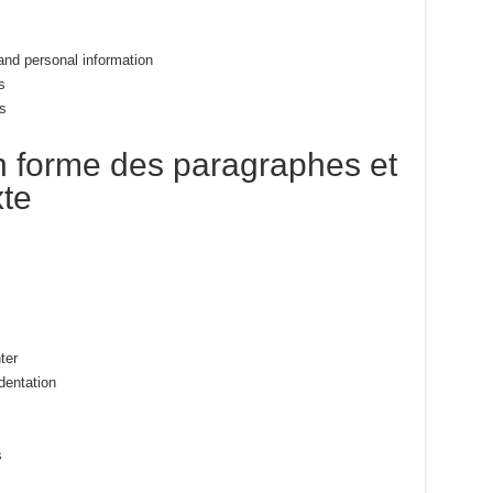
and personal information
s
s
en forme des paragraphes et
xte
ter
dentation
s