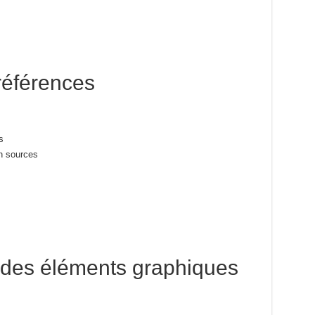
 références
s
on sources
r des éléments graphiques