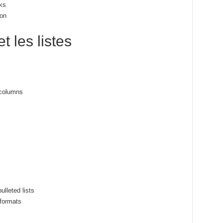
ks
ion
t les listes
 columns
lleted lists
 formats