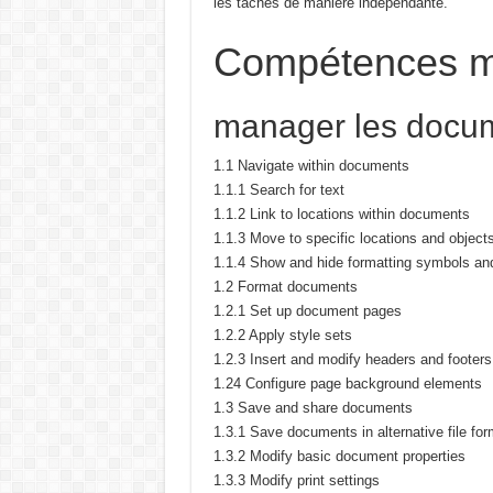
les tâches de manière indépendante.
Compétences m
manager les docu
1.1 Navigate within documents
1.1.1 Search for text
1.1.2 Link to locations within documents
1.1.3 Move to specific locations and objec
1.1.4 Show and hide formatting symbols and
1.2 Format documents
1.2.1 Set up document pages
1.2.2 Apply style sets
1.2.3 Insert and modify headers and footers
1.24 Configure page background elements
1.3 Save and share documents
1.3.1 Save documents in alternative file fo
1.3.2 Modify basic document properties
1.3.3 Modify print settings