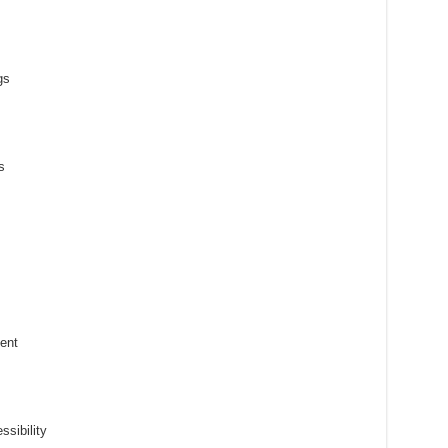
gs
s
ent
ssibility