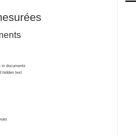
esurées
ments
ts in documents
 hidden text
rmats