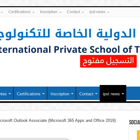
Certifications
Inscription
Contact
ipst news
ntes
Certifications
Inscription
Contact
ipst news
crosoft Outlook Associate (Microsoft 365 Apps and Office 2019):
soci