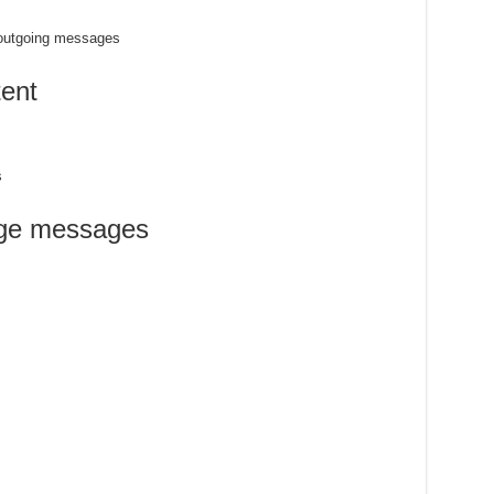
f outgoing messages
tent
s
age messages