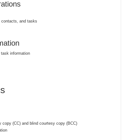
ations
 contacts, and tasks
mation
 task information
es
sy copy (CC) and blind courtesy copy (BCC)
tion