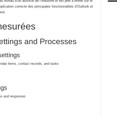
au niveau d’un associé de l’industrie et est prêt à entrer sur le
pplication correcte des principales fonctionnalités d’Outlook et
ent.
esurées
ttings and Processes
ettings
ndar items, contact records, and tasks
ngs
ges and responses