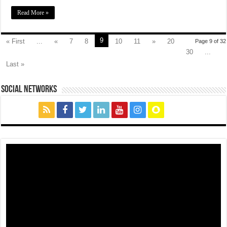
Read More »
9
« First
...
«
7
8
10
11
»
20
Page 9 of 32
30
...
Last »
social networks