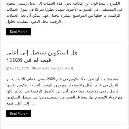
الكثيرون يتساءلون عن إمكانية تحول هذه العملات إلى بديل رسمي للنقود
في المستقبل. في السنوات الأخيرة، شهدنا تطورًا سريعًا في سوق العملات
الرقمية، ما جعلها من المواضيع المثيرة للجدل. فهل يمكن أن تحل العملات
الرقمية محل النقود التقليدية بحلول …
Read More »
هل البيتكوين سيصل إلى أعلى
قيمة له في 2026؟
إقتصاد
,
تكنولوجيا
,
ipst news
April 25, 2025
مقدمة: منذ أن ظهرت البيتكوين في عام 2009، وهي تخطف الأنظار وتثير
الجدل في عالم المال والاستثمار. مع مرور الوقت، أثبتت البيتكوين نفسها
كأصل رقمي ذو قيمة، مما جعلها أحد أبرز الأصول الرقمية في العالم. لكن
مع ازدياد الاهتمام بها، يتساءل العديد من المستثمرين: هل سيصل البيتكوين
إلى أعلى قيمة …
Read More »