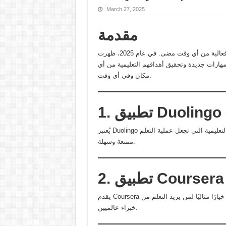
March 27, 2025
مقدمة
مع التقدم السريع في التكنولوجيا، أصبح التعلم الذاتي أسهل وأكثر فعالية من أي وقت مضى. في عام 2025، ظهرت
هارات جديدة وتحقيق أهدافهم التعليمية من أي
مكان وفي أي وقت.
يُعتبر Duolingo من أفضل التطبيقات لتعلم اللغات بفضل نظامه التفاعلي والألعاب التعليمية التي تجعل عملية التعلم
ممتعة وسهلة.
يقدم Coursera دورات تعليمية من أعرق الجامعات في مختلف المجالات، مما يجعله خيارًا مثاليًا لمن يريد التعلم من
خبراء عالميين.