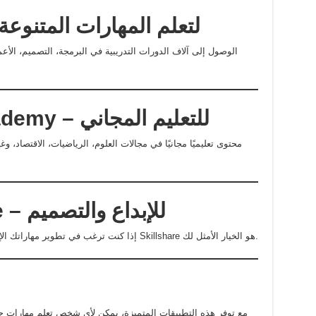
3. تطبيق Udemy – لتعلم المهارات المتنوعة
4. تطبيق Khan Academy – للتعليم المجاني
5. تطبيق Skillshare – للإبداع والتصميم
إذا كنت ترغب في تطوير مهاراتك الإبداعية مثل التصميم الجرافيكي أو التصوير، فإن Skillshare هو الخيار الأمثل لك.