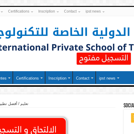
Certifications
Inscription
Contact
ipst news
ntes
Certifications
Inscription
Contact
ipst news
تعليم
/
أفضل تطبيقا
soci