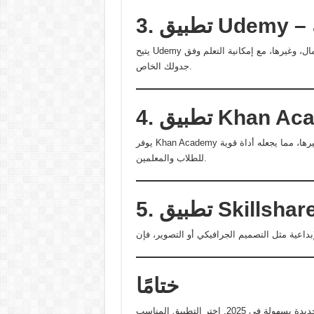
يتيح Udemy الوصول إلى آلاف الدورات التدريبية في البرمجة، التصميم، الأعمال، وغيرها، مع إمكانية التعلم وفق
جدولك الخاص.
يوفر Khan Academy محتوى تعليميًا مجانيًا في مجالات العلوم، الرياضيات، الاقتصاد، وغيرها، مما يجعله أداة قوية
للطلاب والمعلمين.
ختامًا
مع توفر هذه التطبيقات المتميزة، يمكن لأي شخص تعلم مهارات جديدة بسهولة في 2025. اختر التطبيق المناسب