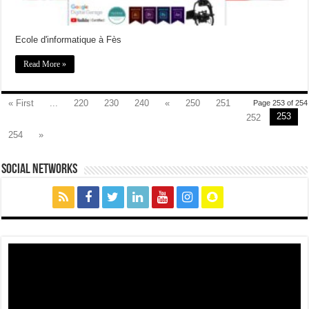
Ecole d'informatique à Fès
Read More »
« First
...
220
230
240
«
250
251
Page 253 of 254
253
252
254
»
social networks