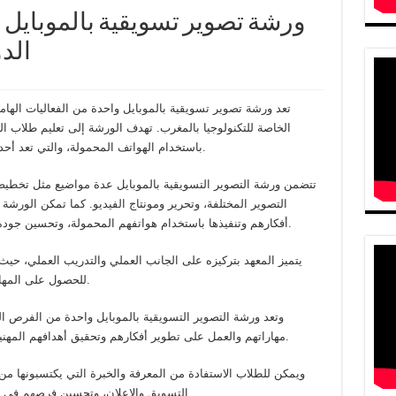
ورشة تصوير تسويقية بالموبايل 
الدو
تعد ورشة تصوير تسويقية بالموبايل واحدة من الفعاليات الهامة
الخاصة للتكنولوجيا بالمغرب. تهدف الورشة إلى تعليم طلاب الم
باستخدام الهواتف المحمولة، والتي تعد أحد أهم أدوات التسويق الرقمي في الوقت الحالي.
تتضمن ورشة التصوير التسويقية بالموبايل عدة مواضيع مثل تخطيط
التصوير المختلفة، وتحرير ومونتاج الفيديو. كما تمكن الورش
أفكارهم وتنفيذها باستخدام هواتفهم المحمولة، وتحسين جودة الفيديو وجعلها أكثر جاذبية للجمهور المستهدف.
يتميز المعهد بتركيزه على الجانب العملي والتدريب العملي، حي
للحصول على المهارات والخبرات اللازمة للنجاح في حياتهم المهنية.
وتعد ورشة التصوير التسويقية بالموبايل واحدة من الفرص ال
مهاراتهم والعمل على تطوير أفكارهم وتحقيق أهدافهم المهنية في مجال السمعي البصري والتسويق الرقمي.
ويمكن للطلاب الاستفادة من المعرفة والخبرة التي يكتسبونها من
التسويق والإعلان، وتحسين فرصهم في الحصول على فرص عمل مميزة في هذا المجال.