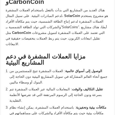
وCarbonCoin
هناك العديد من المشاريع التي بدأت بالفعل باستخدام العملات المشفرة
هو مشروع يستخدم
SolarCoin
لدعم المبادرات البيئية. على سبيل المثال،
العملات المشفرة لدعم إنتاج الطاقة الشمسية، حيث يتم مكافأة الأفراد
والشركات التي تولد الطاقة الشمسية بـ”SolarCoins”. أيضًا، هناك مشاريع
التي تعتمد على العملات المشفرة لتمويل مشروعات
CarbonCoin
مثل
تقليل انبعاثات الكربون، حيث يتم ربط العملات بتخفيضات حقيقية في
الانبعاثات.
مزايا العملات المشفرة في دعم
المشاريع البيئية
الوصول إلى أسواق عالمية
: العملات المشفرة تتيح للمستثمرين من
جميع أنحاء العالم المشاركة في تمويل المشاريع البيئية دون الحاجة إلى
البنوك أو وسطاء ماليين.
تقليل التكاليف والوقت
: المعاملات المالية عبر العملات المشفرة تتم
بسرعة ودون الحاجة إلى الرسوم المرتفعة التي قد تفرضها الأنظمة
التقليدية.
مكافآت بيئية وتحفيزية
: باستخدام العملات المشفرة، يمكن إنشاء نظام
مكافآت بيئية حيث يتم مكافأة الأفراد والشركات على مساهماتهم في