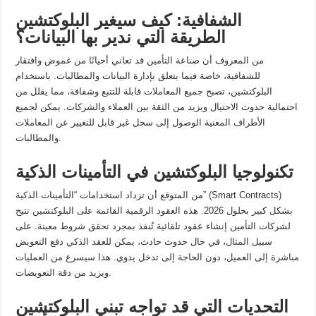
الشفافية: كيف سيغير البلوكتشين
الطريقة التي ندير بها البيانات؟
من المعروف أن صناعة التأمين قد تعاني أحيانًا من غموض وافتقار
للشفافية، خاصة فيما يتعلق بإدارة البيانات والمطالبات. باستخدام
البلوكتشين، تصبح جميع المعاملات قابلة للتتبع وشفافة، مما يقلل من
احتمالية حدوث الاحتيال ويزيد من الثقة بين العملاء والشركات. يمكن لجميع
الأطراف المعنية الوصول إلى سجل غير قابل للتغيير عن المعاملات
والمطالبات.
تكنولوجيا البلوكتشين في التأمينات الذكية
من المتوقع أن تزداد استخدامات “التأمينات الذكية” (Smart Contracts)
بشكل كبير بحلول 2026. هذه العقود الرقمية القائمة على البلوكتشين تتيح
لشركات التأمين إنشاء عقود تلقائية تُنفذ بمجرد تحقق شروط معينة. على
سبيل المثال، في حال حدوث حادث، يمكن للعقد الذكي دفع التعويض
مباشرة إلى العميل، دون الحاجة إلى تدخل يدوي. هذا سيسرع من العمليات
ويزيد من دقة التعويضات.
التحديات التي قد تواجه تبني البلوكتشين