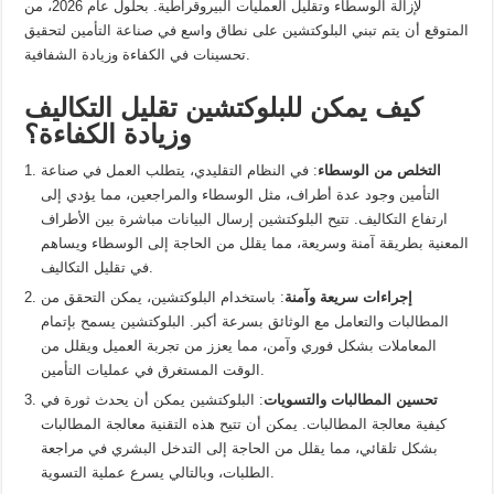
لإزالة الوسطاء وتقليل العمليات البيروقراطية. بحلول عام 2026، من
المتوقع أن يتم تبني البلوكتشين على نطاق واسع في صناعة التأمين لتحقيق
تحسينات في الكفاءة وزيادة الشفافية.
كيف يمكن للبلوكتشين تقليل التكاليف
وزيادة الكفاءة؟
التخلص من الوسطاء
: في النظام التقليدي، يتطلب العمل في صناعة
التأمين وجود عدة أطراف، مثل الوسطاء والمراجعين، مما يؤدي إلى
ارتفاع التكاليف. تتيح البلوكتشين إرسال البيانات مباشرة بين الأطراف
المعنية بطريقة آمنة وسريعة، مما يقلل من الحاجة إلى الوسطاء ويساهم
في تقليل التكاليف.
إجراءات سريعة وآمنة
: باستخدام البلوكتشين، يمكن التحقق من
المطالبات والتعامل مع الوثائق بسرعة أكبر. البلوكتشين يسمح بإتمام
المعاملات بشكل فوري وآمن، مما يعزز من تجربة العميل ويقلل من
الوقت المستغرق في عمليات التأمين.
تحسين المطالبات والتسويات
: البلوكتشين يمكن أن يحدث ثورة في
كيفية معالجة المطالبات. يمكن أن تتيح هذه التقنية معالجة المطالبات
بشكل تلقائي، مما يقلل من الحاجة إلى التدخل البشري في مراجعة
الطلبات، وبالتالي يسرع عملية التسوية.