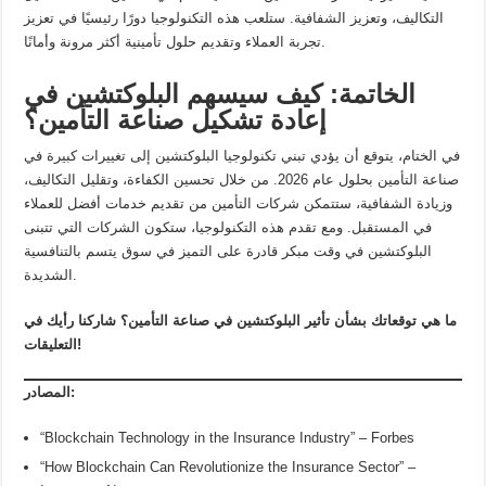
التكاليف، وتعزيز الشفافية. ستلعب هذه التكنولوجيا دورًا رئيسيًا في تعزيز
تجربة العملاء وتقديم حلول تأمينية أكثر مرونة وأمانًا.
الخاتمة: كيف سيسهم البلوكتشين في
إعادة تشكيل صناعة التأمين؟
في الختام، يتوقع أن يؤدي تبني تكنولوجيا البلوكتشين إلى تغييرات كبيرة في
صناعة التأمين بحلول عام 2026. من خلال تحسين الكفاءة، وتقليل التكاليف،
وزيادة الشفافية، ستتمكن شركات التأمين من تقديم خدمات أفضل للعملاء
في المستقبل. ومع تقدم هذه التكنولوجيا، ستكون الشركات التي تتبنى
البلوكتشين في وقت مبكر قادرة على التميز في سوق يتسم بالتنافسية
الشديدة.
ما هي توقعاتك بشأن تأثير البلوكتشين في صناعة التأمين؟ شاركنا رأيك في
التعليقات!
المصادر:
“Blockchain Technology in the Insurance Industry” – Forbes
“How Blockchain Can Revolutionize the Insurance Sector” –