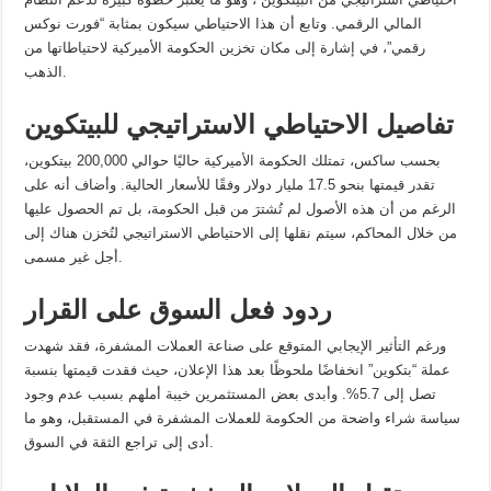
المالي الرقمي. وتابع أن هذا الاحتياطي سيكون بمثابة “فورت نوكس
رقمي”، في إشارة إلى مكان تخزين الحكومة الأميركية لاحتياطاتها من
الذهب.
تفاصيل الاحتياطي الاستراتيجي للبيتكوين
بحسب ساكس، تمتلك الحكومة الأميركية حاليًا حوالي 200,000 بيتكوين،
تقدر قيمتها بنحو 17.5 مليار دولار وفقًا للأسعار الحالية. وأضاف أنه على
الرغم من أن هذه الأصول لم تُشترَ من قبل الحكومة، بل تم الحصول عليها
من خلال المحاكم، سيتم نقلها إلى الاحتياطي الاستراتيجي لتُخزن هناك إلى
أجل غير مسمى.
ردود فعل السوق على القرار
ورغم التأثير الإيجابي المتوقع على صناعة العملات المشفرة، فقد شهدت
عملة “بتكوين” انخفاضًا ملحوظًا بعد هذا الإعلان، حيث فقدت قيمتها بنسبة
تصل إلى 5.7%. وأبدى بعض المستثمرين خيبة أملهم بسبب عدم وجود
سياسة شراء واضحة من الحكومة للعملات المشفرة في المستقبل، وهو ما
أدى إلى تراجع الثقة في السوق.