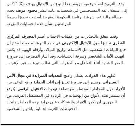
“إكس” (X)، بهدف الترويج لعملة رقمية مزيفة. هذا النوع من الاحتيال يهدف
إلى استغلال ثقة المستخدمين في شخصيات عامة لنشر
محتوى مزيف
يخدم
مصالح مالية غير شرعية. رئاسة الحكومة المغربية أصدرت تحذيرًا رسميًا
للمواطنين بشأن هذه الحسابات المزيفة.
وفيما يتعلق بالتحذيرات من عمليات الاحتيال، أصدر
المصرف المركزي
القطري
تحذيرًا حول
الاحتيال الإلكتروني
في جمع التبرعات، حيث أوضح أن
جمع البيانات الشخصية مثل الأسماء، تواريخ الميلاد، وأرقام الهوية قد يكفي
لتهديد الأمان الشخصي
وسرقة الحسابات. وقد أشار المصرف إلى ضرورة
الحذر الشديد أثناء التفاعل مع الدعوات التي تطلب تبرعات عبر الإنترنت.
تُظهر هذه الحوادث بشكل واضح
التحديات المتزايدة في مجال الأمن
السيبراني
، وتشير إلى ضرورة
تعزيز إجراءات الحماية
ورفع الوعي بين
الأفراد حول المخاطر المحتملة. مع تصاعد تهديدات
الاحتيال الرقمي
، يُتوقع
أن تستمر هذه الأنواع من الهجمات في الزيادة في المستقبل القريب. من
الضروري أن يكون الأفراد والشركات على دراية بهذه المخاطر واتخاذ
الاحتياطات اللازمة لحماية بياناتهم الشخصية.