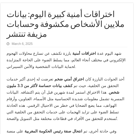
اختراقات أمنية كبيرة اليوم: بيانات
ملايين الأشخاص مكشوفة وحسابات
مزيفة تنتشر
March 6, 2025
شهد اليوم عدة
اختراقات أمنية
بارزة تكشف عن تسارع محاولات الهجوم
الإلكتروني في مختلف أنحاء العالم، مما يسلط الضوء على الحاجة المتزايدة
لحماية البيانات الشخصية والأمن السيبراني.
أحد الحوادث البارزة كان
اختراق أمني ضخم
تعرضت له إحدى أكبر خدمات
التحقق من الخلفية، حيث تم
كشف بيانات حساسة لأكثر من 3.3 مليون
شخص
. هذا الاختراق استمر لمدة شهرين قبل أن يتم اكتشافه. البيانات
المسربة تشمل معلومات شديدة الحساسية مثل الأسماء، العناوين، وأرقام
الهواتف، مما يضع الضحايا في خطر من الاحتيال الرقمي. هذه الحادثة
تسلط الضوء على تزايد الهجمات على خدمات التحقق من الخلفية التي
تُستخدم للتحقق من الأفراد في قطاعات مختلفة مثل التمويل والصحة.
وفي حادثة أخرى، تم
انتحال صفة رئيس الحكومة المغربية
على منصة